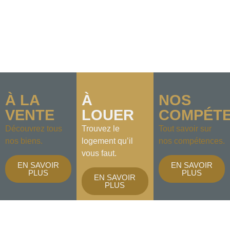
À LA
À
NOS
VENTE
LOUER
COMPÉT
Découvrez tous
Trouvez le
Tout savoir sur
nos biens.
logement qu’il
nos compétences.
vous faut.
EN SAVOIR
EN SAVOIR
PLUS
PLUS
EN SAVOIR
PLUS