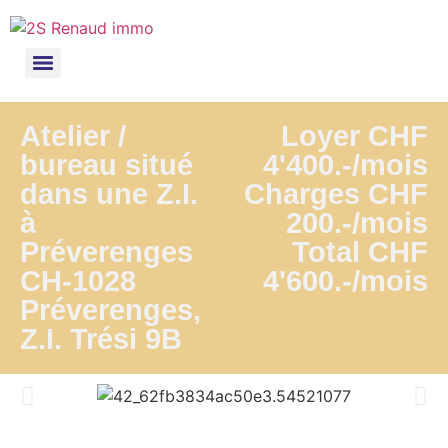
Atelier /
Loyer CHF
bureau situé
4'400.-/mois
dans une Z.I.
Charges CHF
à
200.-/mois
Préverenges
Total CHF
CH-1028
4'600.-/mois
Préverenges,
Z.I. Trési 9B