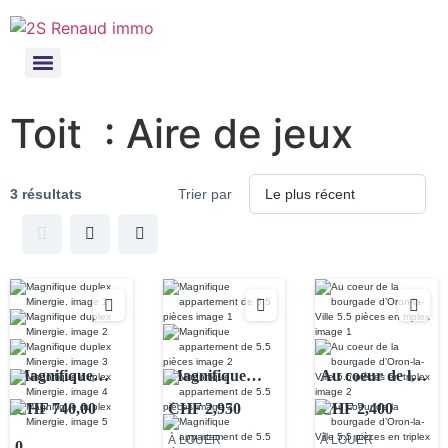
Toit :
Aire de jeux
3 résultats
Trier par
Magnifique
Magnifique
Au coeur de la
duplex
appartement de
bourgade
CHF 740,00
CHF 2,950
CHF 2,400
Minergie.
5.5 pièces
d’Oron-la-Ville
À LOUER
À LOUER
0
5.5 pièces en