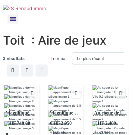
Toit :
Aire de jeux
3 résultats
Trier par
Magnifique
Magnifique
Au coeur de la
duplex
appartement de
bourgade
CHF 740,00
CHF 2,950
CHF 2,400
Minergie.
5.5 pièces
d’Oron-la-Ville
À LOUER
À LOUER
0
5.5 pièces en